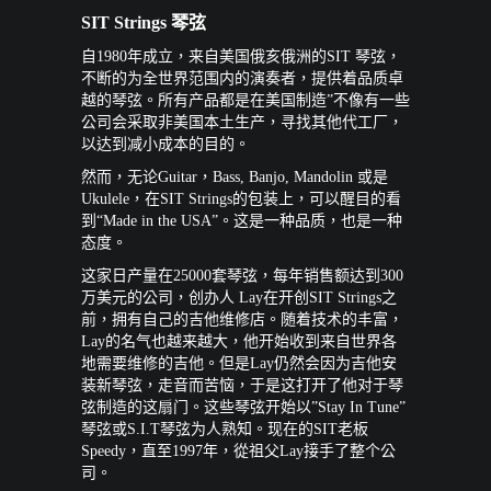
SIT Strings 琴弦
自1980年成立，来自美国俄亥俄洲的SIT 琴弦，
不断的为全世界范围内的演奏者，提供着品质卓
越的琴弦。所有产品都是在美国制造”不像有一些
公司会采取非美国本土生产，寻找其他代工厂，
以达到减小成本的目的。
然而，无论Guitar，Bass, Banjo, Mandolin 或是
Ukulele，在SIT Strings的包装上，可以醒目的看
到“Made in the USA”。这是一种品质，也是一种
态度。
这家日产量在25000套琴弦，每年销售额达到300
万美元的公司，创办人 Lay在开创SIT Strings之
前，拥有自己的吉他维修店。随着技术的丰富，
Lay的名气也越来越大，他开始收到来自世界各
地需要维修的吉他。但是Lay仍然会因为吉他安
装新琴弦，走音而苦恼，于是这打开了他对于琴
弦制造的这扇门。这些琴弦开始以”Stay In Tune”
琴弦或S.I.T琴弦为人熟知。现在的SIT老板
Speedy，直至1997年，從祖父Lay接手了整个公
司。