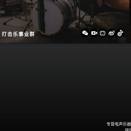
打击乐事业群
专营电声乐器
提