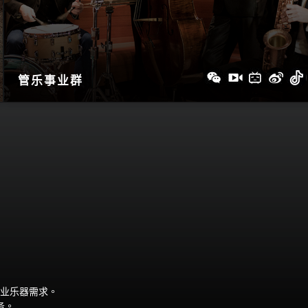
管乐事业群
业乐器需求。
务。